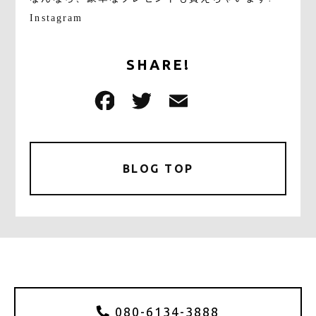
Instagram
SHARE!
F
T
E
共
a
w
m
有
c
it
ai
e
te
l
BLOG TOP
b
r
o
o
k
080-6134-3888