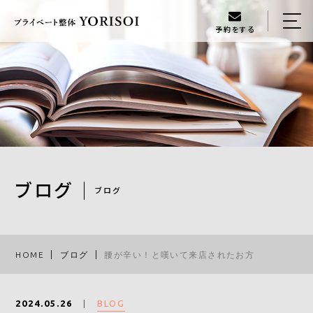
予約をする
HOME
当店について
メニュー
ギャラリー
スタッフ
ブログ
ブログ
ブログ
アクセス
HOME
ブログ
腰が辛い！と嘆いて来店されたお方
080-6134-3888
BLOG
2024.05.26