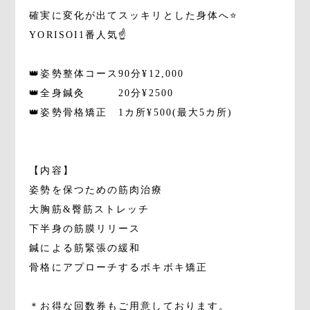
確実に変化が出てスッキリとした身体へ⭐️
YORISOI1番人気☝️
👑姿勢整体コース90分¥12,000
👑全身鍼灸 20分¥2500
👑姿勢骨格矯正 1カ所¥500(最大5カ所)
【内容】
姿勢を保つための筋肉治療
大胸筋&臀筋ストレッチ
下半身の筋膜リリース
鍼による筋緊張の緩和
骨格にアプローチするボキボキ矯正
＊お得な回数券もご用意しております。