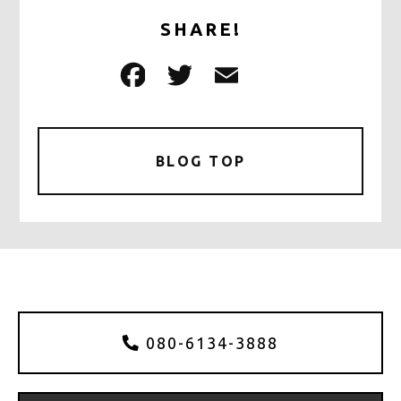
SHARE!
F
T
E
共
a
w
m
有
c
it
ai
e
te
l
BLOG TOP
b
r
o
o
k
080-6134-3888